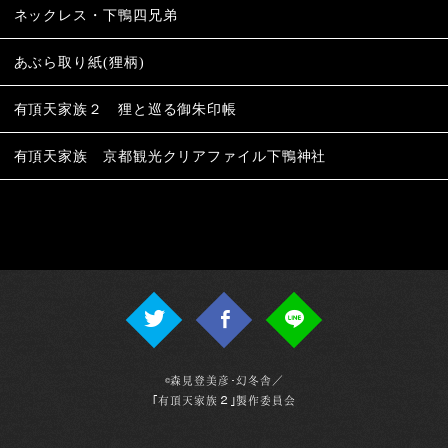
ネックレス・下鴨四兄弟
あぶら取り紙(狸柄)
有頂天家族２ 狸と巡る御朱印帳
有頂天家族 京都観光クリアファイル下鴨神社
©森見登美彦･幻冬舎／
｢有頂天家族２｣製作委員会