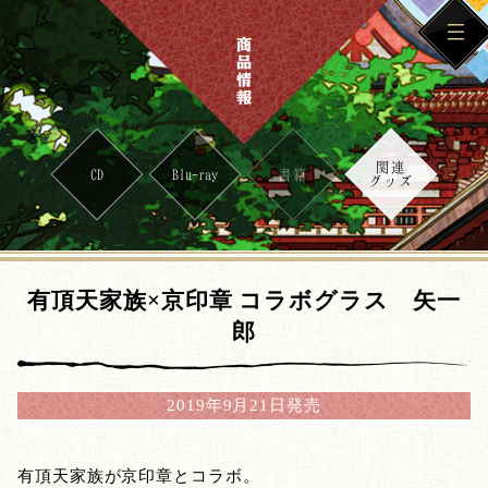
関連
CD
Blu-ray
書籍
グッズ
有頂天家族×京印章 コラボグラス 矢一
郎
2019年9月21日発売
有頂天家族が京印章とコラボ。