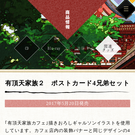
関連
CD
Blu-ray
書籍
グッズ
有頂天家族２ ポストカード4兄弟セット
2017年5月20日発売
｢有頂天家族カフェ｣描きおろしギャルソンイラストを使用
しています。カフェ店内の装飾バナーと同じデザインの4