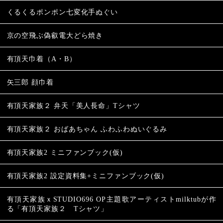
くるくるポンポン七変化手ぬぐい
京の空飛ぶ偽叡電大どら焼き
有頂天巾着（A・B）
矢三郎 顔巾着
有頂天家族２ 弁天「美人長命」Tシャツ
有頂天家族２ おばあちゃん ふわふわぬいぐるみ
有頂天家族2 ミニファンブック(仮)
有頂天家族2 設定資料集+ミニファンブック(仮)
有頂天家族ｘSTUDIO696 OP主題歌アーティストmilktubが作
る「有頂天家族２ Tシャツ」