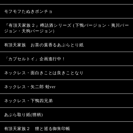
モフモフたぬきポンチョ
『有頂天家族２』樽詰酒シリーズ (下鴨バージョン・夷川バー
ジョン・天狗バージョン）
有頂天家族 お茶の葉香るあぶらとり紙
「カプセルトイ」企画進行中！
ネックレス・面白きことは良きことなり
ネックレス・矢二郎 蛙ver
ネックレス・下鴨四兄弟
あぶら取り紙(狸柄)
有頂天家族２ 狸と巡る御朱印帳